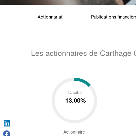
Main
Actionnariat
Publications financièr
navigation
Actionnaires
Investisseurs
Les actionnaires de Carthage
Capital
13.00%
Actionnaire