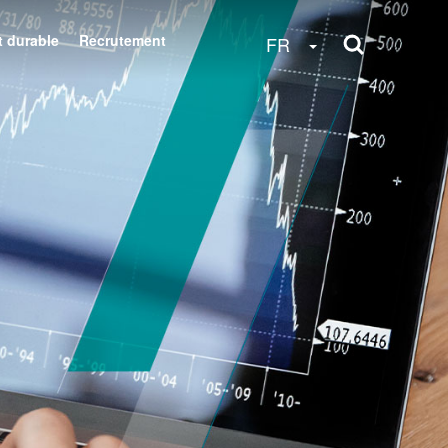
 durable
Recrutement
Toggle Dropdow
FR