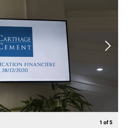
Directeur 
2
of
5