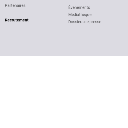
Partenaires
Événements
Médiathèque
Recruitment
Recrutement
Dossiers de presse