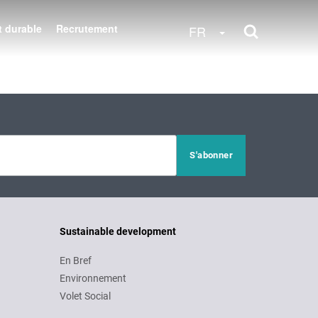
 durable
Recrutement
Toggle Dropdow
FR
Sustainable development
En Bref
Environnement
Volet Social