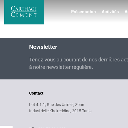
Aller
au
Présentation
Activités
A
contenu
principal
Newsletter
Tenez-vous au courant de nos dernières ac
à notre newsletter régulière.
Contact
Lot 4.1.1, Rue des Usines, Zone
Industrielle Kheireddine, 2015 Tunis