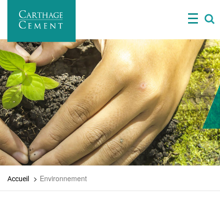
Aller
au
contenu
principal
Environnement
Accueil