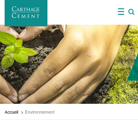
Aller
au
contenu
principal
Environnement
Accueil